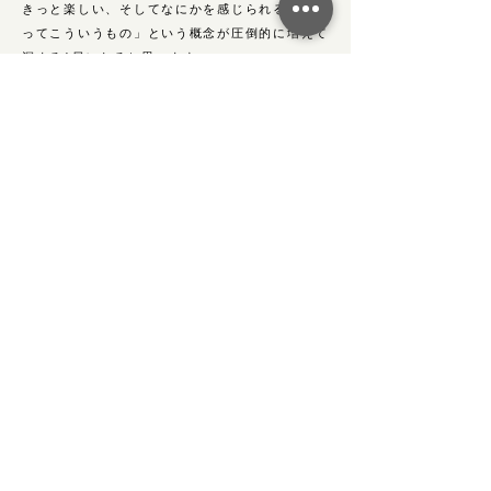
きっと楽しい、そしてなにかを感じられる、「木
ってこういうもの」という概念が圧倒的に増えて
深まる1日になると思います。
「製材ワークショップ」には毎回はじめての方が
たくさん参加します。木工やノコギリがはじめて
という方も、力のない方も小学生くらいのお子様
も、みんなでできる作業をできるようにがんばり
ます。見学メインもOKです。この機会をぜひ活
かし、解像度の高い「木ってこういう感じ」を増
やしていただければと思います。
先週末の「断面萌えの会」の様子。実際に現物に触れ、少々
撫でる程度ではなく汗をかくほどに、体で体験しなければわ