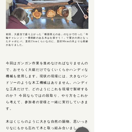
前回、大盛況で盛り上がった「断面萌えの会」のなかで行った「年
輪チャレンジ：一番樹齢のある木はを探そう！」で驚きの的となっ
たチャボヒバ。直径25cmくらいなのに、直径90cmの木よりも樹齢
がありました。
今回はガンガン作業を進めなければなりませんの
で、おそらく大鋸だけでなくいくらかハンディな
機械も使用します。現状の現場には、大きなバン
ドソーのような木工機械はありません。ハンディ
な工具だけで、どのようにこれを現場で製材する
のか？ 今回ならではの段取り、やり方をこれか
ら考えて、参加者の皆様と一緒に実行していきま
す。
木はくじらのように大きな自然の賜物、思いっき
りなにもかも忘れて木と取っ組み合いましょう。