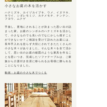
小さなお庭の木を活かす
ハナミズキ、カイヅカイブキ、ウメ、イヌマキ、
キウイ、シダレモミジ、カナメモチ、ナンテン、
フヨウ、ムクゲ
手放し、更地にされることが決まった思い出の詰
まった家。お庭のシンボルのハナミズキを活かし
て、小さなものでも良いのでなにかしら残すこと
ができないか？ご相談を受けて訪れたお庭には、
長年手入れを怠らず大切にされてきたたくさんの
小さな木々がありました。そんな木々を全て活か
して、思い出のお庭の縮図のような家具を作るこ
とを思いつき、完成したソファテーブルは、ご家
族から介護付き住居に移られるお母様に贈られる
ことになりました。
動画：お庭の小さな木でつくる