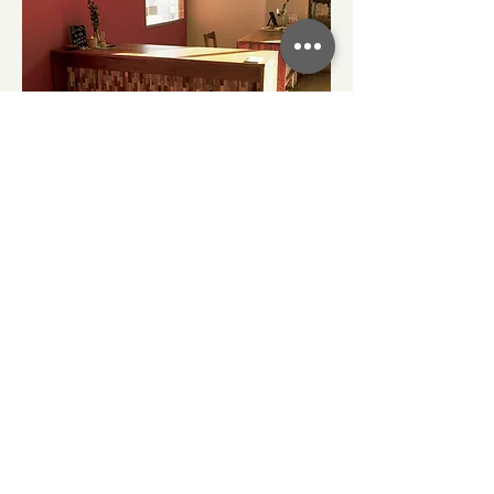
図書館⽤カウンター
ソメイヨシノ、エゴノキ、イヌマキ
ソメイヨシノをメインに、内側の一部にはエゴノ
キやイヌマキも。サクラ材は摩耗に強く滑りが良
いので、カウンターなどでの使用に適します。街
のサクラは傷みが多く、割れもきついものがほと
んどですが、この図書館の敷地で伐られたサクラ
も例外ではありませんでした。不朽部や割れには
樹脂を充填、割れが広がらないようたくさんの千
切 （蝶々形の部材）を象嵌しました。正面の奥
には数十に及ぶ樹種で作った木のタイルを貼り込
み、様々な木で作られた図書館の顔としていま
す。