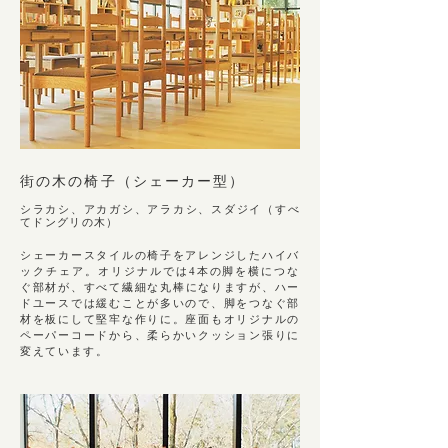
街の⽊の椅⼦（シェーカー型）
シラカシ、アカガシ、アラカシ、スダジイ（すべ
てドングリの木）
シェーカースタイルの椅子をアレンジしたハイバ
ックチェア。オリジナルでは4本の脚を横につな
ぐ部材が、すべて繊細な
丸棒になりますが、ハー
ドユースでは緩むことが多いので、脚をつなぐ部
材を板にして堅牢な作りに。座面もオ
リジナルの
ペーパーコードから、柔らかいクッション張りに
変えています。