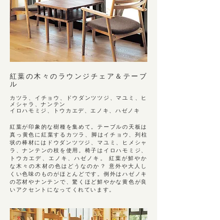
紅葉の⽊々のラウンジチェア＆テーブ
ル
カツラ、イチョウ、
ドウダンツツジ、マユミ、ヒ
メシャラ、ナンテン
イロハモミジ、トウカエデ、エノキ、ハゼノ
キ
紅葉が印象的な樹種を集めて。テーブルの天板は
真っ黄色に紅葉するカツラ、脚はイチョウ、
列柱
状の
棒材にはドウダンツツジ、マユミ、ヒメシャ
ラ、ナンテンの枝を使用。椅子はイロハモミジ、
トウカエデ、エノキ、ハゼノ
キ。 紅葉が鮮やか
な木々の木材の色はどうなのか？ 意外や大人し
くい色味のものがほとんどです。例外
はハゼノキ
の芯材やナンテンで、驚くほど鮮やかな黄色が良
いアクセントになってくれています。