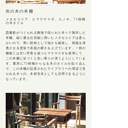
街の木の本棚
メタセコイア、ヒマラヤスギ、エノキ、75樹種
の木タイル
図書館がつくられる敷地で伐られた木々で製作した
本棚。縦に通る仕切板に用いたメタセコイアは柔ら
かいので、厚い部材として強さを確保し、樹脂を浸
透させる塗装で表面の硬さを上げています。一部の
棚板には甘い芳香を放つヒマラヤスギを使用して、
この本棚に近づくと良い香りが漂うようにしていま
す。要所に75樹種からなる木のタイルを貼り込ん
で、この本棚が設置されたライブラリーの周辺で見
られる木々の、木材見本としても活用できるように
なっています。