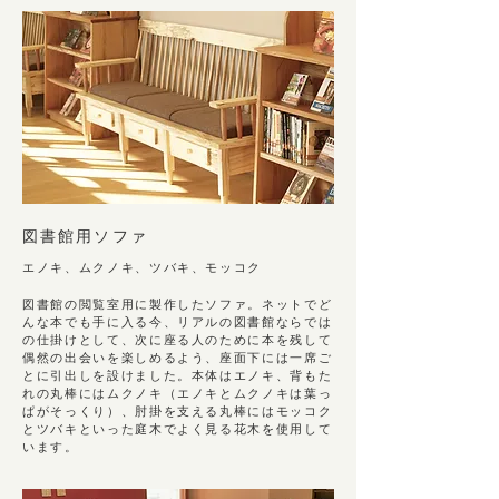
図書館⽤ソファ
エノキ、ムクノキ、ツバキ、モッコク
図書館の閲覧室用に製作したソファ。ネットでど
んな本でも手に入る今、リアルの図書館ならでは
の仕掛けとし
て、次に座る人のために本を残して
偶然の出会いを楽しめるよう、座面下には一席ご
とに引出しを設けました。本体はエノキ、背も
た
れの丸棒にはムクノキ（エノキとムクノキは葉っ
ぱがそっくり）、肘掛を支える丸棒にはモッコク
とツバキとい
った庭木でよく見る花木を使用して
います。