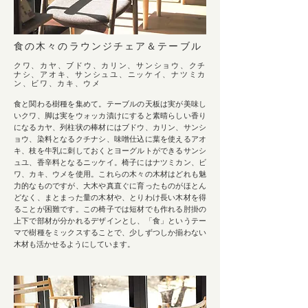
⾷の⽊々のラウンジチェア＆テーブル
クワ、カヤ、ブドウ、カリン、サンショウ、クチ
ナシ、アオキ、サンシュユ、
ニッケイ、ナツミカ
ン、ビワ、カキ、ウメ
食と関わる樹種を集めて。テーブルの天板は実が美味し
いクワ、脚は実をウォッカ漬けにすると素晴らしい香り
になるカヤ、列柱状の棒材にはブドウ、カリン、サンシ
ョウ、染料となるクチナシ、味噌仕込に葉を使えるアオ
キ、枝を牛乳に刺しておくとヨーグルトができるサンシ
ュユ、香辛料となるニッケイ。椅子にはナツミカン、ビ
ワ、カキ、ウメを使用。これらの木々の木材はどれも魅
力的なものですが、大木や真直ぐに育ったものがほとん
どなく、まとまった量の木材や、とりわけ長い木材を得
ることが困難です。この椅子では短材でも作れる肘掛の
上下で部材が分かれるデザインとし、「食」というテー
マで樹種をミックスすることで、少しずつしか揃わない
木材も活かせるようにしています。