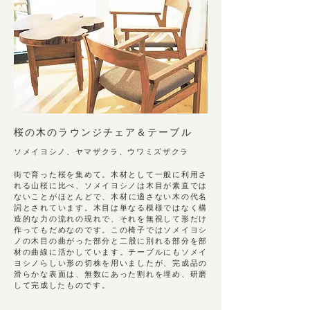
桜の⽊のラウンジチェア＆テーブル
ソメイヨシノ、ヤマザクラ、ウワミズザクラ
街で育った桜を集めて。木材として一般に利用さ
れる山桜に比べ、ソメイヨシノは木目が素直では
ないことがほ
とんどで、木材に適さない木の代名
詞とされています。木目は単なる模様ではなく構
造的な力の流れの現れで、
それを無視して形だけ
作ってもだめなのです。この椅子ではソメイヨシ
ノの木目の曲がった部分
と二股に別れる部分を部
材の曲線に活かしています。テーブル
にもソメイ
ヨシノらしい形の切株を用いましたが、完成品の
滑らかな表面は、無数にあった割れを
埋め、研磨
して完成したものです。