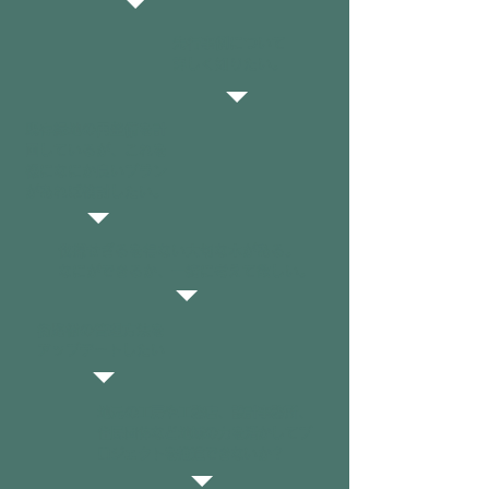
先行事例について
詳しく知りたい。
既存緑地の再整備を計
画しているが、これを
機になにか良いプラン
があれば検討したい。
伐採せざるを得ない大切な木がある。
なにができるか、一緒に考えて欲しい。
街路樹の管理方法を
アップデートしたい
地元の工房や工務店、設計事務所、
住民団体など地域の力を活かしてプ
ロジェクトを推進できないか？