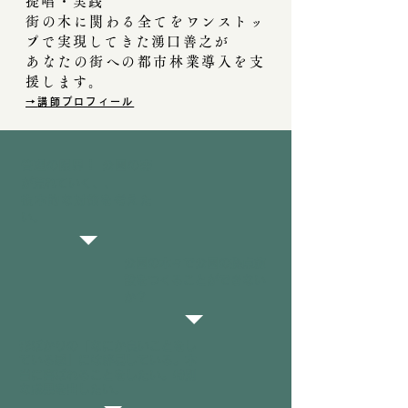
提唱・実践
街の木に関わる全てをワンストッ
プで実現してきた湧口善之が
あなたの街への都市林業導入を支
援します。
→
講師プロフィール
管理の限界！ 公園の森
が荒れていく、、
抜本的な対策を考えた
い。
公園の木々で公園の拠点施
設をつくることができない
か？
形ばかりの「なにか良いことをし
ている感」には辟易している。本
当に喜ばれることをしたい。特別
な成果を出したい。