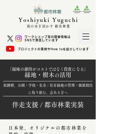
Yoshiyuki Yuguchi
街の木を活かす 都市林業
ワークショップ等の開催情報は
SNSで発信しています
プロジェクトの事例やHow toを紹介しています
「
緑地
の
維持
が
コストではなく
投資
になる」
緑地・樹木
活用
の
街路樹、公園・学校・私有 / 社有緑地の管理・価値創出
に取り組む、志ある方へ
伴走支援 / 都市林業実装
日本発、オリジナルの都市林業を