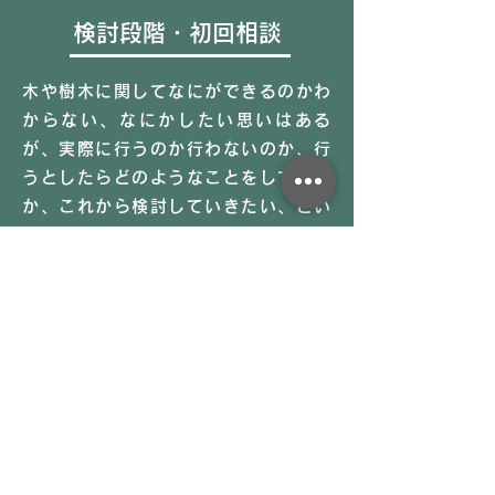
検討段階・
初回相談
木や樹木に関してなにができるのかわ
からない、なにかしたい思いはある
が、実際に行うのか行わないのか、行
うとしたらどのようなことをしていく
か、これから検討していきたい、とい
った場合のご相談は、基本的に下記の
いずれかでお願いしております。
【無料相談】
①お電話もしくはオンラインにて30分
以内
②弊社で企画するイベントや学習会等
（不定期開催）にご参加いただけれ
ば、イベント時間中の余裕のあるタイ