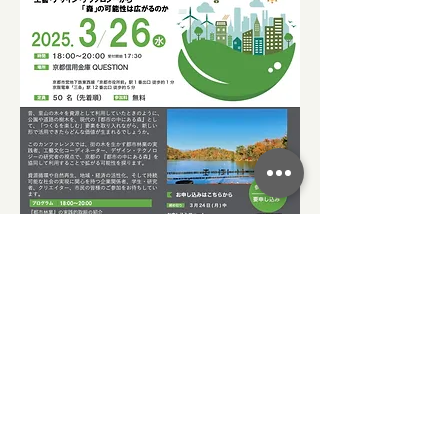
©
Yoshiyuki Yuguchi